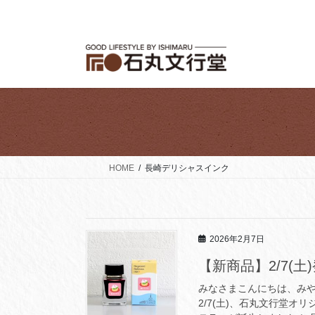
コ
ナ
ン
ビ
テ
ゲ
ン
ー
ツ
シ
へ
ョ
ス
ン
キ
に
ッ
移
プ
動
HOME
長崎デリシャスインク
2026年2月7日
【新商品】2/7(
みなさまこんにちは、み
2/7(土)、石丸文行堂