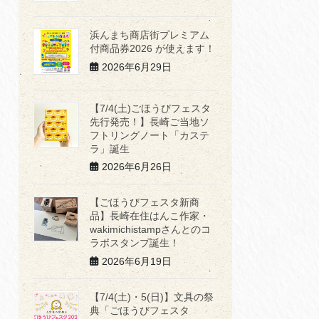
浜んまち商店街プレミアム
付商品券2026 が使えます！
2026年6月29日
【7/4(土)ごほうびフェスタ
先行発売！】長崎ご当地ソ
フトリングノート「カステ
ラ」誕生
2026年6月26日
【ごほうびフェスタ新商
品】長崎在住はんこ作家・
wakimichistampさんとのコ
ラボスタンプ誕生！
2026年6月19日
【7/4(土)・5(日)】文具の祭
典「ごほうびフェスタ