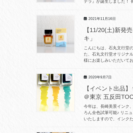
テラ』が誕生しました！ 長
2021年11月16日
【11/20(土)
キ」
こんにちは、石丸文行堂の
た、石丸文行堂オリジナ
様にお楽しみいただいてお
2020年9月7日
【イベント出品】９
＠東京 五反田TO
今年は、長崎美景インク、
ろん全色試筆可能♪ リニ
いたしますので、インクた