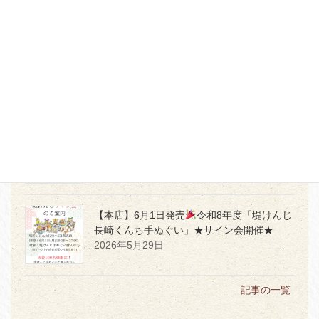
2026年7月17日
【本店・佐賀店】「かく」時間を、もっと愛
おしく
2026年7月5日
【本店３階】MD PRODUCTの世界観を体感
2026年7月2日
【本店】6月1日発売
令和8年度「堤けんじ
長崎くんち手ぬぐい」★サイン会開催★
2026年5月29日
記事の一覧