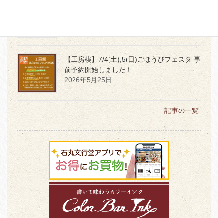
【本店】6月1日発売
令和8年度「堤けんじ
長崎くんち手ぬぐい」★サイン会開催★
2026年5月29日
【工房楔】7/4(土),5(日)ごほうびフェスタ 事
前予約開始しました！
2026年5月25日
記事の一覧