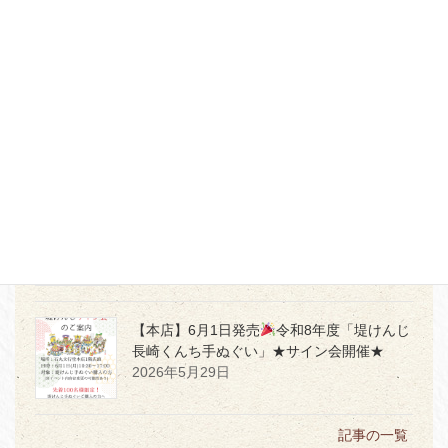
決算 夏SALE レアな限定万年筆多数追加！
2026年7月17日
【本店・佐賀店】「かく」時間を、もっと愛
おしく
2026年7月5日
【本店３階】MD PRODUCTの世界観を体感
2026年7月2日
【本店】6月1日発売
令和8年度「堤けんじ
長崎くんち手ぬぐい」★サイン会開催★
2026年5月29日
記事の一覧