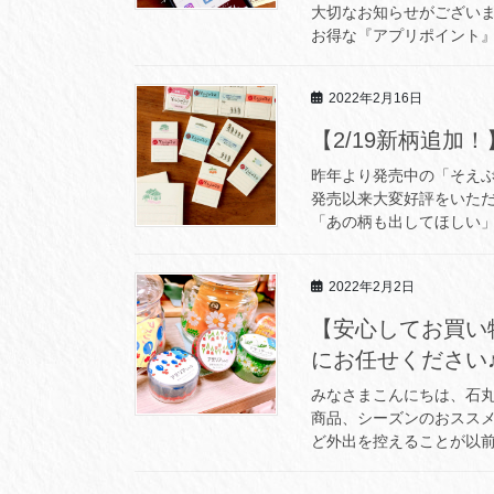
大切なお知らせがございま
お得な『アプリポイント』に
2022年2月16日
【2/19新柄追加
昨年より発売中の「そえ
発売以来大変好評をいただ
「あの柄も出してほしい」
2022年2月2日
【安心してお買い
にお任せください
みなさまこんにちは、石丸
商品、シーズンのおスス
ど外出を控えることが以前