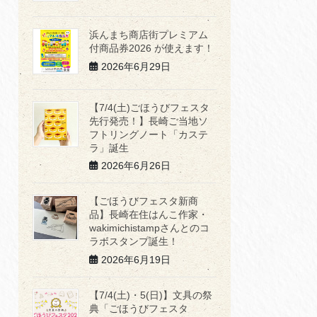
浜んまち商店街プレミアム
付商品券2026 が使えます！
2026年6月29日
【7/4(土)ごほうびフェスタ
先行発売！】長崎ご当地ソ
フトリングノート「カステ
ラ」誕生
2026年6月26日
【ごほうびフェスタ新商
品】長崎在住はんこ作家・
wakimichistampさんとのコ
ラボスタンプ誕生！
2026年6月19日
【7/4(土)・5(日)】文具の祭
典「ごほうびフェスタ