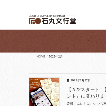
コ
ナ
ン
ビ
テ
ゲ
ン
ー
ツ
シ
へ
ョ
ス
ン
キ
に
ッ
移
プ
動
HOME
2022年2月
2022年2月22日
【2/22スター
ント』に変わりま
皆様こんにちは、いつも