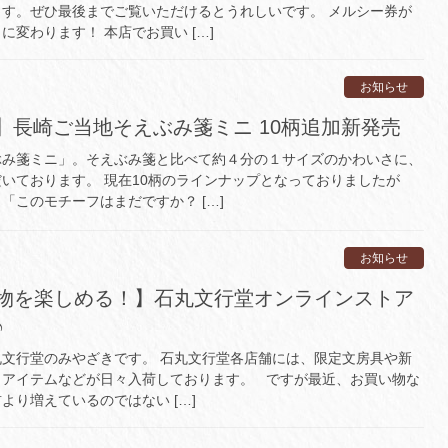
す。ぜひ最後までご覧いただけるとうれしいです。 メルシー券が
変わります！ 本店でお買い […]
お知らせ
！】長崎ご当地そえぶみ箋ミニ 10柄追加新発売
ぶみ箋ミニ」。そえぶみ箋と比べて約４分の１サイズのかわいさに、
いております。 現在10柄のラインナップとなっておりましたが
「このモチーフはまだですか？ […]
お知らせ
物を楽しめる！】石丸文行堂オンラインストア
♪
文行堂のみやざきです。 石丸文行堂各店舗には、限定文房具や新
メアイテムなどが日々入荷しております。 ですが最近、お買い物な
より増えているのではない […]