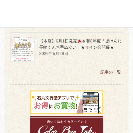
【本店３階】MD PRODUCTの世界観を体感
2026年7月2日
【本店】6月1日発売
令和8年度「堤けんじ
長崎くんち手ぬぐい」★サイン会開催★
2026年5月29日
記事の一覧