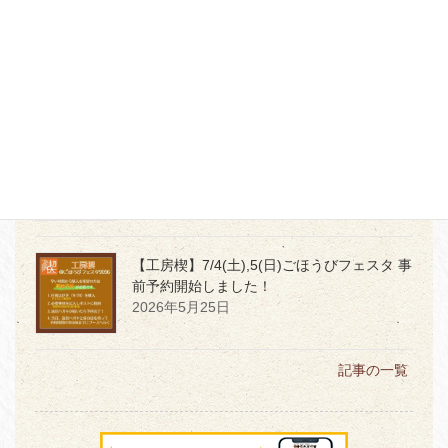
【本店３階】MD PRODUCTの世界観を体感
2026年7月2日
【本店】6月1日発売
令和8年度「堤けんじ
長崎くんち手ぬぐい」★サイン会開催★
2026年5月29日
【工房楔】7/4(土),5(日)ごほうびフェスタ 事
前予約開始しました！
2026年5月25日
記事の一覧