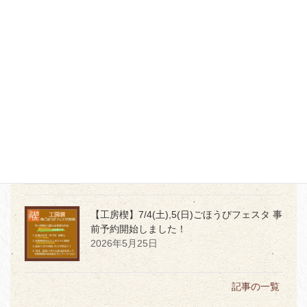
2026年7月5日
【本店３階】MD PRODUCTの世界観を体感
2026年7月2日
【本店】6月1日発売
令和8年度「堤けんじ
長崎くんち手ぬぐい」★サイン会開催★
2026年5月29日
【工房楔】7/4(土),5(日)ごほうびフェスタ 事
前予約開始しました！
2026年5月25日
記事の一覧