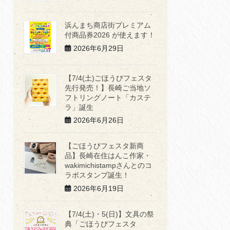
浜んまち商店街プレミアム
付商品券2026 が使えます！
2026年6月29日
【7/4(土)ごほうびフェスタ
先行発売！】長崎ご当地ソ
フトリングノート「カステ
ラ」誕生
2026年6月26日
【ごほうびフェスタ新商
品】長崎在住はんこ作家・
wakimichistampさんとのコ
ラボスタンプ誕生！
2026年6月19日
【7/4(土)・5(日)】文具の祭
典「ごほうびフェスタ