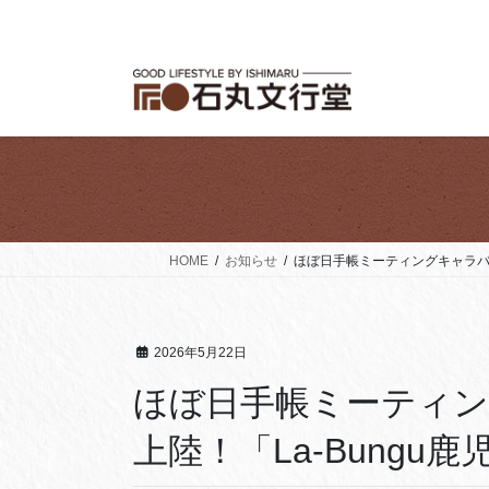
コ
ナ
ン
ビ
テ
ゲ
ン
ー
ツ
シ
へ
ョ
ス
ン
キ
に
ッ
移
プ
動
HOME
お知らせ
ほぼ日手帳ミーティングキャラバン
2026年5月22日
ほぼ日手帳ミーティ
上陸！「La-Bungu