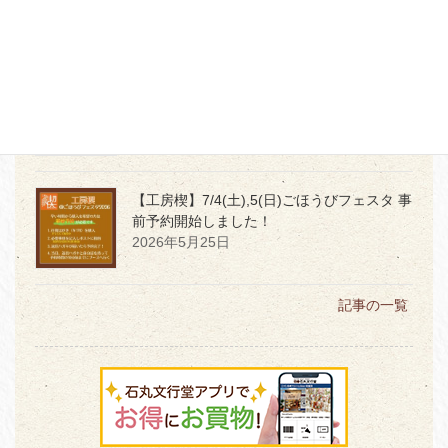
【本店】6月1日発売
令和8年度「堤けんじ
長崎くんち手ぬぐい」★サイン会開催★
2026年5月29日
【工房楔】7/4(土),5(日)ごほうびフェスタ 事
前予約開始しました！
2026年5月25日
記事の一覧