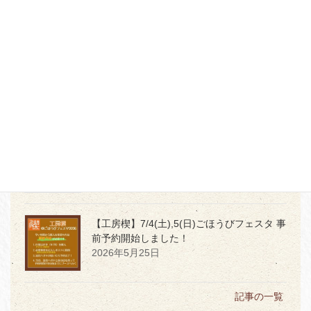
おしく
2026年7月5日
【本店３階】MD PRODUCTの世界観を体感
2026年7月2日
【本店】6月1日発売
令和8年度「堤けんじ
長崎くんち手ぬぐい」★サイン会開催★
2026年5月29日
【工房楔】7/4(土),5(日)ごほうびフェスタ 事
前予約開始しました！
2026年5月25日
記事の一覧