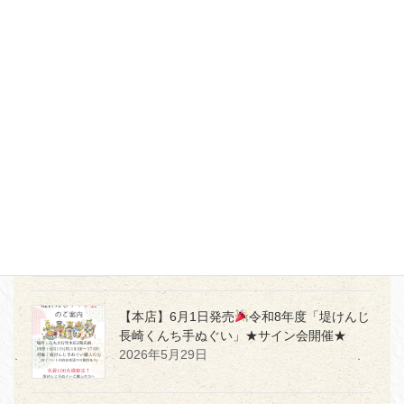
【オンラインストア】～7/20(月)まで開催♪
決算 夏SALE レアな限定万年筆多数追加！
2026年7月17日
【本店・佐賀店】「かく」時間を、もっと愛
おしく
2026年7月5日
【本店３階】MD PRODUCTの世界観を体感
2026年7月2日
【本店】6月1日発売
令和8年度「堤けんじ
長崎くんち手ぬぐい」★サイン会開催★
2026年5月29日