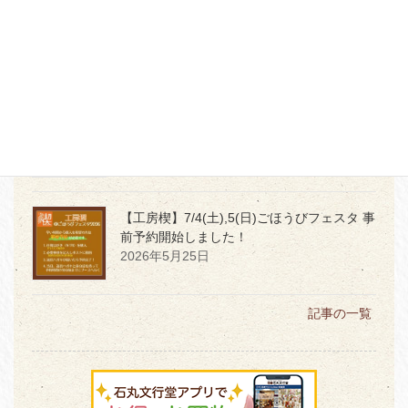
【本店３階】MD PRODUCTの世界観を体感
2026年7月2日
【本店】6月1日発売
令和8年度「堤けんじ
長崎くんち手ぬぐい」★サイン会開催★
2026年5月29日
【工房楔】7/4(土),5(日)ごほうびフェスタ 事
前予約開始しました！
2026年5月25日
記事の一覧