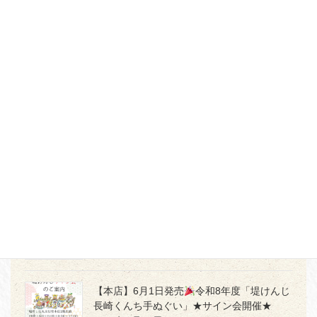
2026年8月8日
【オンラインストア】～7/20(月)まで開催♪
決算 夏SALE レアな限定万年筆多数追加！
2026年7月17日
【本店・佐賀店】「かく」時間を、もっと愛
おしく
2026年7月5日
【本店３階】MD PRODUCTの世界観を体感
2026年7月2日
【本店】6月1日発売
令和8年度「堤けんじ
長崎くんち手ぬぐい」★サイン会開催★