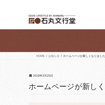
コ
ナ
ン
ビ
テ
ゲ
ン
ー
ツ
シ
へ
ョ
ス
ン
キ
に
ッ
移
プ
動
HOME
お知らせ
ホームページが新しくなりまし
2019年3月25日
ホームページが新し