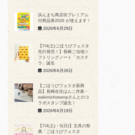
浜んまち商店街プレミアム
付商品券2026 が使えます！
2026年6月29日
【7/4(土)ごほうびフェスタ
先行発売！】長崎ご当地ソ
フトリングノート「カステ
ラ」誕生
2026年6月26日
【ごほうびフェスタ新商
品】長崎在住はんこ作家・
wakimichistampさんとのコ
ラボスタンプ誕生！
2026年6月19日
【7/4(土)・5(日)】文具の祭
典「ごほうびフェスタ