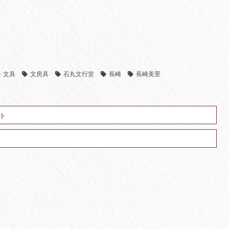
。
文具
文房具
石丸文行堂
長崎
長崎美景
ト