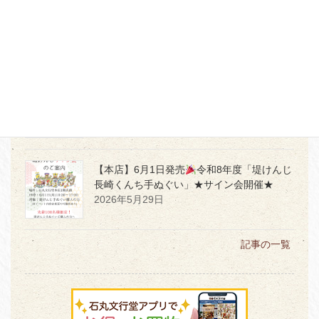
【本店・佐賀店】「かく」時間を、もっと愛
おしく
2026年7月5日
【本店３階】MD PRODUCTの世界観を体感
2026年7月2日
【本店】6月1日発売
令和8年度「堤けんじ
長崎くんち手ぬぐい」★サイン会開催★
2026年5月29日
記事の一覧