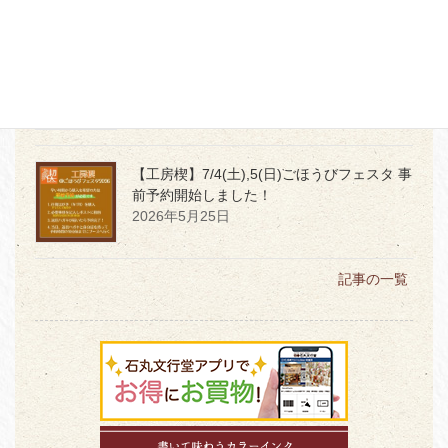
【本店】6月1日発売
令和8年度「堤けんじ
長崎くんち手ぬぐい」★サイン会開催★
2026年5月29日
【工房楔】7/4(土),5(日)ごほうびフェスタ 事
前予約開始しました！
2026年5月25日
記事の一覧