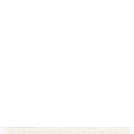
【オンラインストア】～7/20(月)まで開催♪
決算 夏SALE レアな限定万年筆多数追加！
2026年7月17日
【本店・佐賀店】「かく」時間を、もっと愛
おしく
2026年7月5日
【本店３階】MD PRODUCTの世界観を体感
2026年7月2日
【本店】6月1日発売
令和8年度「堤けんじ
長崎くんち手ぬぐい」★サイン会開催★
2026年5月29日