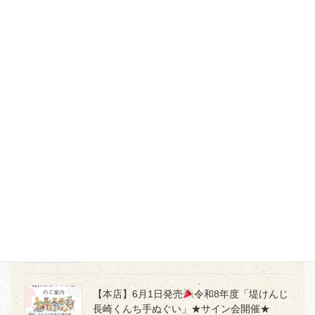
キング」開催（8/16まで）
2026年8月8日
【オンラインストア】～7/20(月)まで開催♪
決算 夏SALE レアな限定万年筆多数追加！
2026年7月17日
【本店・佐賀店】「かく」時間を、もっと愛
おしく
2026年7月5日
【本店３階】MD PRODUCTの世界観を体感
2026年7月2日
【本店】6月1日発売
令和8年度「堤けんじ
長崎くんち手ぬぐい」★サイン会開催★