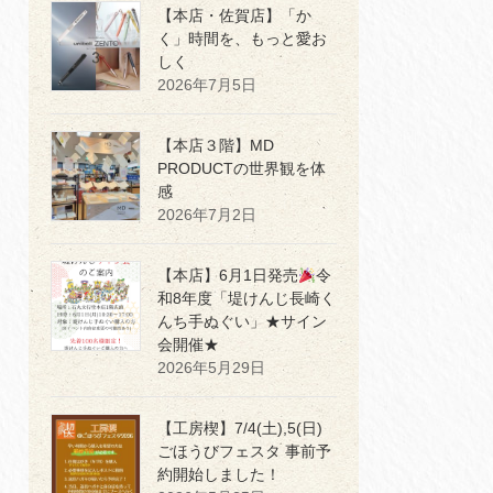
【本店・佐賀店】「か
く」時間を、もっと愛お
しく
2026年7月5日
【本店３階】MD
PRODUCTの世界観を体
感
2026年7月2日
【本店】6月1日発売
令
和8年度「堤けんじ長崎く
んち手ぬぐい」★サイン
会開催★
2026年5月29日
【工房楔】7/4(土),5(日)
ごほうびフェスタ 事前予
約開始しました！