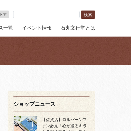
トア
ス一覧
イベント情報
石丸文行堂とは
ショップニュース
【佐賀店】ロルバーンフ
ァン必見！心が躍るキラ