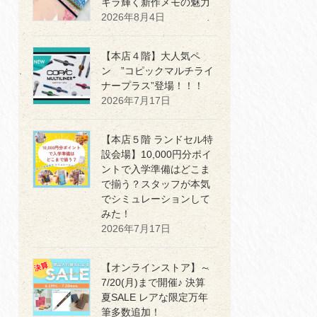
キラ輝く新作メモの魅力
2026年8月4日
【本店４階】大人気ペ
ン ”コピックマルチライ
ナープラス”登場！！！
2026年7月17日
【本店５階 ランドセル特
設会場】10,000円分ポイ
ントで入学準備はどこま
で揃う？スタッフが本気
でシミュレーションして
みた！
2026年7月17日
【オンラインストア】～
7/20(月)まで開催♪ 決算
夏SALE レアな限定万年
筆多数追加！