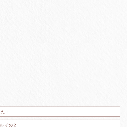
した！
ル その２