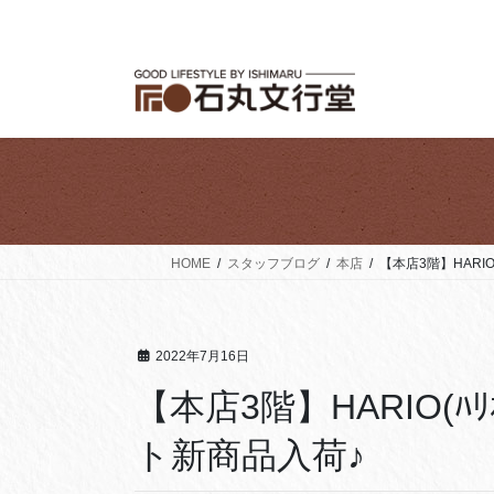
コ
ナ
ン
ビ
テ
ゲ
ン
ー
ツ
シ
へ
ョ
ス
ン
キ
に
ッ
移
プ
動
HOME
スタッフブログ
本店
【本店3階】HARI
2022年7月16日
【本店3階】HARIO(
ト新商品入荷♪