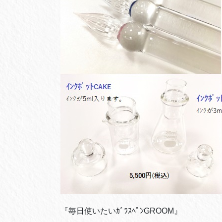
『毎日使いたいｶﾞﾗｽﾍﾟﾝGROOM』